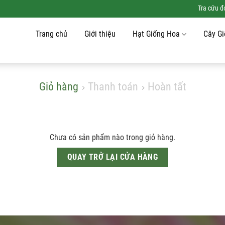
Tra cứu 
Trang chủ
Giới thiệu
Hạt Giống Hoa
Cây G
Giỏ hàng
Thanh toán
Hoàn tất
Chưa có sản phẩm nào trong giỏ hàng.
QUAY TRỞ LẠI CỬA HÀNG