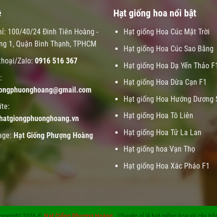
ệ
Hạt giống hoa nổi bật
hỉ: 100/40/24 Đinh Tiên Hoàng -
Hạt giống Hoa Cúc Mặt Trời
ng 1, Quận Bình Thạnh, TPHCM
Hạt giống Hoa Cúc Sao Băng
thoại/Zalo:
0916 516 367
Hạt giống Hoa Dạ Yến Thảo F
:
Hạt giống Hoa Dừa Cạn F1
iongphuonghoang@gmail.com
Hạt giống Hoa Hướng Dương 
te:
Hạt giống Hoa Tô Liên
hatgiongphuonghoang.vn
Hạt giống Hoa Tử La Lan
age:
Hạt Giống Phượng Hoàng
Hạt giống hoa Vạn Thọ
Hạt giống Hoa Xác Pháo F1
opyright 2026 ©
Hạt Giống Phượng Hoàng
. Chuyên sỉ lẻ hạt giống hoa và cây trồ