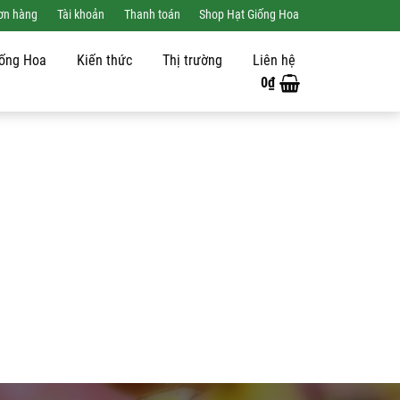
đơn hàng
Tài khoản
Thanh toán
Shop Hạt Giống Hoa
iống Hoa
Kiến thức
Thị trường
Liên hệ
0
₫