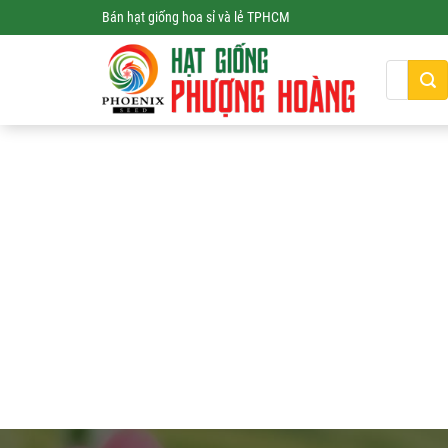
Skip
Bán hạt giống hoa sỉ và lẻ TPHCM
to
content
Tìm
kiếm: