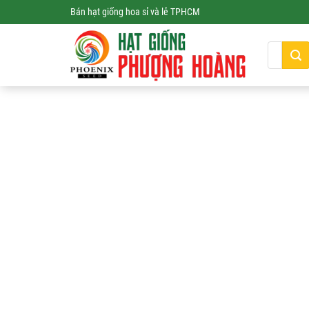
Skip
Bán hạt giống hoa sỉ và lẻ TPHCM
to
content
Tìm
kiếm: