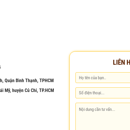
LIÊN 
G
ịnh, Quận Bình Thạnh, TPHCM
ái Mỹ, huyện Củ Chi, TP.HCM