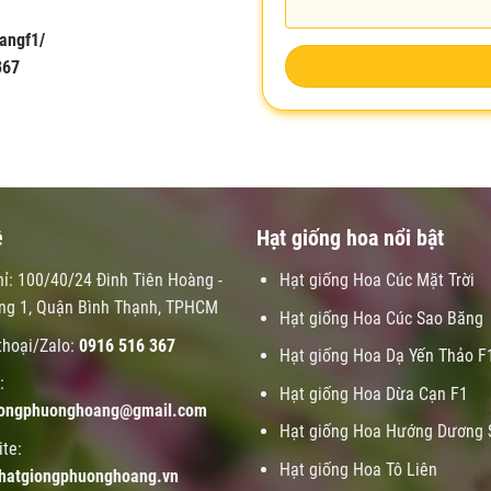
angf1/
367
ệ
Hạt giống hoa nổi bật
hỉ: 100/40/24 Đinh Tiên Hoàng -
Hạt giống Hoa Cúc Mặt Trời
ng 1, Quận Bình Thạnh, TPHCM
Hạt giống Hoa Cúc Sao Băng
thoại/Zalo:
0916 516 367
Hạt giống Hoa Dạ Yến Thảo F
:
Hạt giống Hoa Dừa Cạn F1
iongphuonghoang@gmail.com
Hạt giống Hoa Hướng Dương 
te:
Hạt giống Hoa Tô Liên
hatgiongphuonghoang.vn