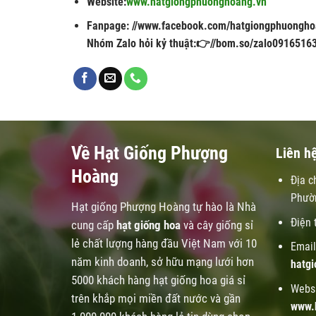
Website:
www.hatgiongphuonghoang.vn
Fanpage: //www.facebook.com/hatgiongphuongho
Nhóm Zalo hỏi kỷ thuật:👉//bom.so/zalo0916516
Về Hạt Giống Phượng
Liên h
Hoàng
Địa c
Phườ
Hạt giống Phượng Hoàng tự hào là Nhà
Điện 
cung cấp
hạt giống hoa
và cây giống sỉ
lẻ chất lượng hàng đầu Việt Nam với 10
Email
năm kinh doanh, sở hữu mạng lưới hơn
hatg
5000 khách hàng hạt giống hoa giá sỉ
Websi
trên khắp mọi miền đất nước và gần
www.