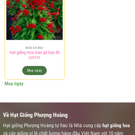
Add to
wishlist
MÀO GÀ BÚA
Hạt giống Hoa mào gà búa đỏ
Cel151
Mua ngay
Mua ngay
Về Hạt Giống Phượng Hoàng
Hạt giống Phượng Hoàng tự hào là Nhà cung cấp
hạt giống hoa
và cây giống sỉ lẻ chất lượng hàng đầu Việt Nam với 10 năm