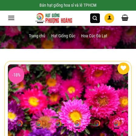
Skip
Bán hạt giống hoa sỉ và lẻ TPHCM
to
content
Trang chủ
/
Hạt Giống Cúc
/
Hoa Cúc Đà Lạt
-18%
Add to
wishlist