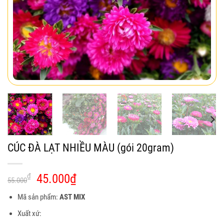
CÚC ĐÀ LẠT NHIỀU MÀU (gói 20gram)
Giá
Giá
₫
45.000
₫
55.000
gốc
hiện
Mã sản phẩm:
AST MIX
là:
tại
55.000₫.
là:
Xuất xứ: