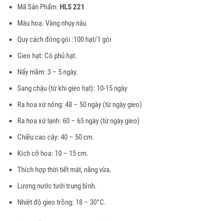
250.000₫.
là:
Mã Sản Phẩm:
HLS 221
230.000₫.
Màu hoa: Vàng nhụy nâu
Quy cách đóng gói :100 hạt/1 gói
Gieo hạt: Có phủ hạt.
Nẩy mầm: 3 – 5 ngày.
Sang chậu (từ khi gieo hạt): 10-15 ngày
Ra hoa xứ nóng: 48 – 50 ngày (từ ngày gieo)
Ra hoa xứ lạnh: 60 – 65 ngày (từ ngày gieo)
Chiều cao cây: 40 – 50 cm.
Kích cỡ hoa: 10 – 15 cm.
Thích hợp thời tiết mát, nắng vừa.
Lượng nước tưới trung bình.
Nhiệt độ gieo trồng: 18 – 30°C.