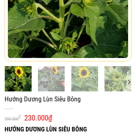
Hướng Dương Lùn Siêu Bông
Giá
Giá
₫
230.000
₫
250.000
gốc
hiện
HƯỚNG DƯƠNG LÙN SIÊU BÔNG
là:
tại