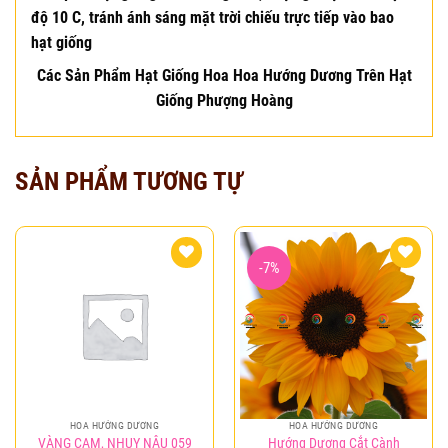
độ 10 C, tránh ánh sáng mặt trời chiếu trực tiếp vào bao
hạt giống
Các Sản Phẩm Hạt Giống Hoa Hoa Hướng Dương Trên Hạt
Giống Phượng Hoàng
SẢN PHẨM TƯƠNG TỰ
-7%
Add to
Add to
wishlist
wishlist
HOA HƯỚNG DƯƠNG
HOA HƯỚNG DƯƠNG
Hướng Dương Cắt Cành
VÀNG CAM, NHỤY NÂU 059