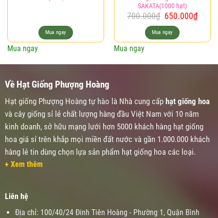
SAKATA(1000 hạt)
Giá
Giá
700.000
₫
650.000
₫
gốc
hiện
là:
tại
Mua ngay
Mua ngay
700.000₫.
là:
Mua ngay
Mua ngay
650.0
Về Hạt Giống Phượng Hoàng
Hạt giống Phượng Hoàng tự hào là Nhà cung cấp
hạt giống hoa
và cây giống sỉ lẻ chất lượng hàng đầu Việt Nam với 10 năm
kinh doanh, sở hữu mạng lưới hơn 5000 khách hàng hạt giống
hoa giá sỉ trên khắp mọi miền đất nước và gần 1.000.000 khách
hàng lẻ tin dùng chọn lựa sản phẩm hạt giống hoa các loại.
+ Xem thêm
Liên hệ
Địa chỉ: 100/40/24 Đinh Tiên Hoàng - Phường 1, Quận Bình