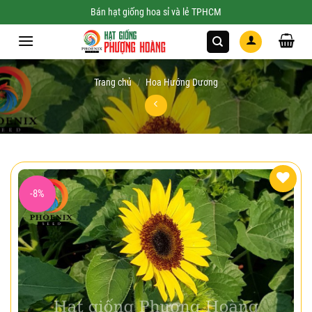
Skip
Bán hạt giống hoa sỉ và lẻ TPHCM
to
content
Trang chủ
/
Hoa Hướng Dương
-8%
Add to
wishlist