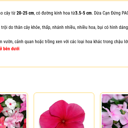
ao cây từ
20-25 cm
, có đường kính hoa từ
3.5-5 cm
. Dừa Cạn Đứng PAC
trội do thân cây khỏe, thấp, nhánh nhiều, nhiều hoa, bụi có hình dán
sân vườn, cảnh quan hoặc trồng xen với các loại hoa khác trong chậu lớ
ở bên dưới
Add to
Add to
wishlist
wishlist