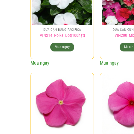
DỪA CẠN ĐỨNG PACIFICA
DỪA CẠN ĐỨN
VIN214_Polka_Dot(100hạt)
VIN200_Mix
Mua ngay
Mua n
Mua ngay
Mua ngay
Add to
wishlist