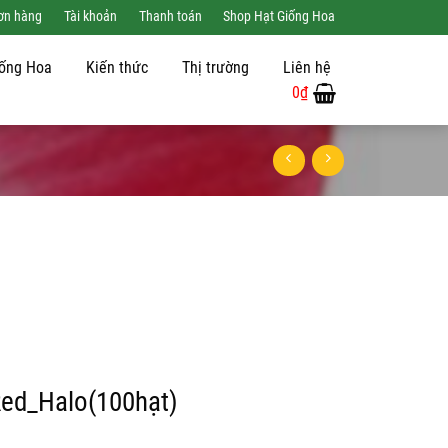
đơn hàng
Tài khoản
Thanh toán
Shop Hạt Giống Hoa
iống Hoa
Kiến thức
Thị trường
Liên hệ
0
₫
ed_Halo(100hạt)