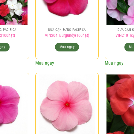
G PACIFICA
DỪA CẠN ĐỨNG PACIFICA
DỪA CẠN Đ
(100hạt)
VIN204_Burgundy(100hạt)
VIN210_Icy
gay
Mua ngay
Mu
Mua ngay
Mua ngay
Add to
Add to
wishlist
wishlist