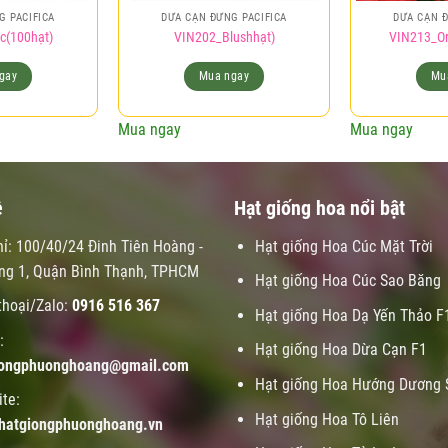
G PACIFICA
DỪA CẠN ĐỨNG PACIFICA
DỪA CẠN Đ
c(100hạt)
VIN202_Blushhạt)
VIN213_Or
gay
Mua ngay
Mu
Mua ngay
Mua ngay
ệ
Hạt giống hoa nổi bật
hỉ: 100/40/24 Đinh Tiên Hoàng -
Hạt giống Hoa Cúc Mặt Trời
ng 1, Quận Bình Thạnh, TPHCM
Hạt giống Hoa Cúc Sao Băng
thoại/Zalo:
0916 516 367
Hạt giống Hoa Dạ Yến Thảo F
:
Hạt giống Hoa Dừa Cạn F1
iongphuonghoang@gmail.com
Hạt giống Hoa Hướng Dương 
te:
Hạt giống Hoa Tô Liên
hatgiongphuonghoang.vn