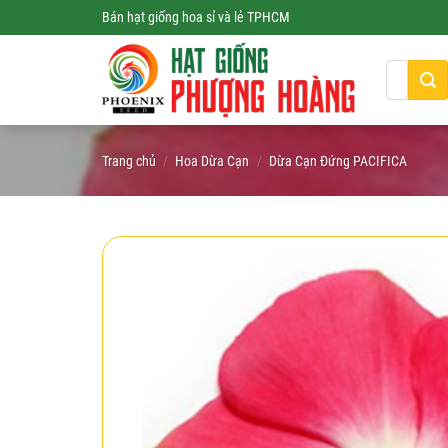
Skip
Bán hạt giống hoa sỉ và lẻ TPHCM
to
content
Tìm
kiếm:
Trang chủ
/
Hoa Dừa Cạn
/
Dừa Cạn Đứng PACIFICA