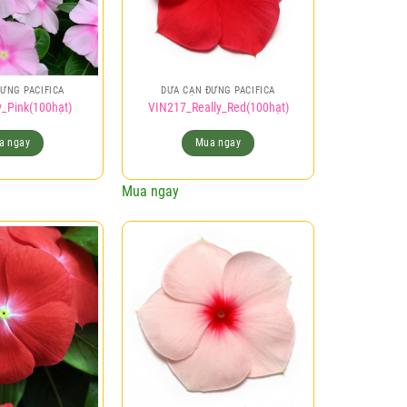
ỨNG PACIFICA
DỪA CẠN ĐỨNG PACIFICA
_Pink(100hạt)
VIN217_Really_Red(100hạt)
a ngay
Mua ngay
Mua ngay
Add to
Add to
wishlist
wishlist