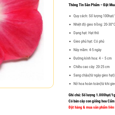
Thông Tin Sản Phẩm – Đặt Mu
Quy cách: Số lượng 100hạt/
Nhiệt độ gieo trồng: 20-30°
Dạng hạt: Hạt thô
Gieo phủ hạt: Có phủ
Nảy mầm: 4-5 ngày
Đường kính hoa: 4 – 5 cm
Chiều cao cây: 20-25 cm
Sang chậu(từ ngày gieo hạt)
Nở hoa hoàn toàn(từ khi gie
Ghi chú: Số lượng 1.000hạt/1g
Có bán cây con giống hoa Cẩm
Đặt hàng & mua sản phẩm liên 