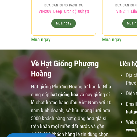
DỪA CẠN ĐỨNG PACIFICA
DỪA CẠN ĐỨN
VIN209_Deep_Orchid(100hạt)
VIN211_Lila
Mua ngay
Mua n
Mua ngay
Mua ngay
Về Hạt Giống Phượng
Liên h
Hoàng
Địa c
Phườ
Hạt giống Phượng Hoàng tự hào là Nhà
Điện 
cung cấp
hạt giống hoa
và cây giống sỉ
lẻ chất lượng hàng đầu Việt Nam với 10
Email
năm kinh doanh, sở hữu mạng lưới hơn
hatg
5000 khách hàng hạt giống hoa giá sỉ
Websi
trên khắp mọi miền đất nước và gần
www.
1.000.000 khách hàng lẻ tin dùng chọn