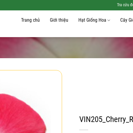
Tra cứu 
Trang chủ
Giới thiệu
Hạt Giống Hoa
Cây G
Add to
wishlist
VIN205_Cherry_R