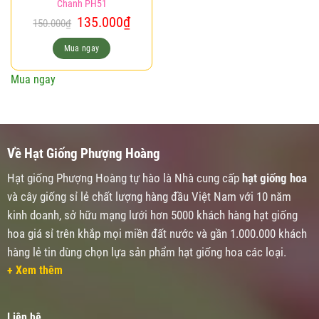
Chanh PH51
Giá
Giá
135.000
₫
150.000
₫
gốc
hiện
là:
tại
Mua ngay
150.000₫.
là:
135.000₫.
Mua ngay
Về Hạt Giống Phượng Hoàng
Hạt giống Phượng Hoàng tự hào là Nhà cung cấp
hạt giống hoa
và cây giống sỉ lẻ chất lượng hàng đầu Việt Nam với 10 năm
kinh doanh, sở hữu mạng lưới hơn 5000 khách hàng hạt giống
hoa giá sỉ trên khắp mọi miền đất nước và gần 1.000.000 khách
hàng lẻ tin dùng chọn lựa sản phẩm hạt giống hoa các loại.
+ Xem thêm
Liên hệ