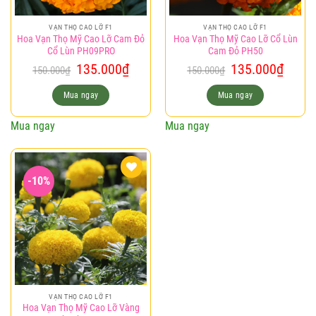
VẠN THỌ CAO LỠ F1
VẠN THỌ CAO LỠ F1
Hoa Vạn Thọ Mỹ Cao Lỡ Cam Đỏ
Hoa Vạn Thọ Mỹ Cao Lỡ Cổ Lùn
Cổ Lùn PH09PRO
Cam Đỏ PH50
Giá
Giá
Giá
Giá
135.000
₫
135.000
₫
150.000
₫
150.000
₫
gốc
hiện
gốc
hiện
là:
tại
là:
tại
Mua ngay
Mua ngay
150.000₫.
là:
150.000₫.
là:
135.000₫.
135.0
Mua ngay
Mua ngay
-10%
Add to
wishlist
VẠN THỌ CAO LỠ F1
Hoa Vạn Thọ Mỹ Cao Lỡ Vàng