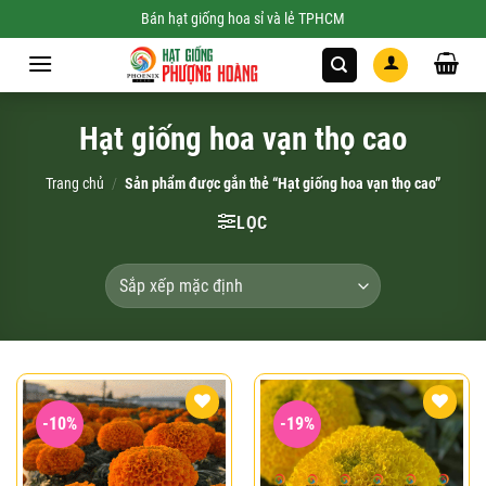
Skip
Bán hạt giống hoa sỉ và lẻ TPHCM
to
content
Hạt giống hoa vạn thọ cao
Trang chủ
/
Sản phẩm được gắn thẻ “Hạt giống hoa vạn thọ cao”
LỌC
-10%
-19%
Add to
Add to