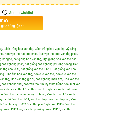
Add to wishlist
NGAY
 giao hàng tận nơi
ng
,
Cách trồng hoa vạn thọ
,
Cách trồng hoa vạn thọ Mỹ bằng
hậu hoa vạn thọ
,
Có bao nhiêu loại vạn thọ
,
cúc vạn thọ pháp
,
ọ bông to
,
hạt giống hoa vạn thọ
,
Hạt giống hoa vạn thọ cao
,
g hoa vạn thọ pháp
,
hạt giống hoa vạn thọ phượng hoàng
,
Hạt
ạn thọ cao lỡ f1
,
hạt giống vạn thọ lùn f1
,
Hạt giống vạn Thọ
àng
,
Hình ảnh hoa vạn thọ
,
hoa cúc vạn thọ
,
hoa cúc vạn thọ
vạn thọ
,
Hoa vạn thọ giá sỉ
,
hoa vạn thọ màu tím
,
Hoa vạn thọ
,
hoa vạn thọ thái
,
hoa vạn thọ tím
,
kỹ thuật trồng hoa
,
mai vạn
ả cây hoa vạn thọ lớp 4
,
thời gian trồng hoa vạn thọ tết
,
trồng
ai
,
Vạn thọ bao nhiêu ngày trổ bông
,
Vạn thọ cao lỡ
,
vạn thọ
ỹ cao lỡ
,
Vạn thọ ph51
,
vạn thọ pháp
,
vạn thọ pháp lùn
,
Vạn
phượng hoàng PH002
,
Vạn thọ phượng hoàng PH06
,
Vạn thọ
ng hoàng PH09pro
,
Vạn thọ phượng hoàng PH10
,
Vạn thọ