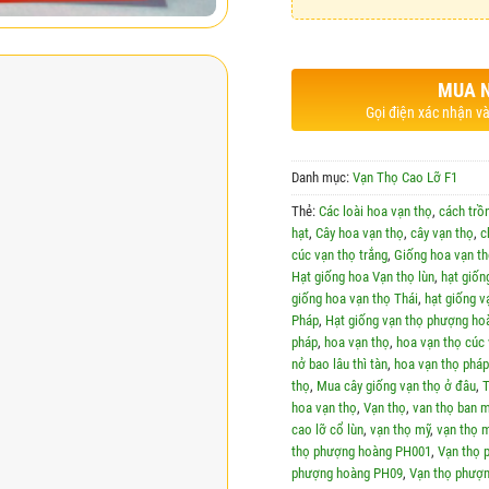
MUA 
Gọi điện xác nhận và
Danh mục:
Vạn Thọ Cao Lỡ F1
Thẻ:
Các loài hoa vạn thọ
,
cách trồ
hạt
,
Cây hoa vạn thọ
,
cây vạn thọ
,
c
cúc vạn thọ trắng
,
Giống hoa vạn th
Hạt giống hoa Vạn thọ lùn
,
hạt giốn
giống hoa vạn thọ Thái
,
hạt giống v
Pháp
,
Hạt giống vạn thọ phượng ho
pháp
,
hoa vạn thọ
,
hoa vạn thọ cúc 
nở bao lâu thì tàn
,
hoa vạn thọ pháp
thọ
,
Mua cây giống vạn thọ ở đâu
,
T
hoa vạn thọ
,
Vạn thọ
,
van thọ ban m
cao lỡ cổ lùn
,
vạn thọ mỹ
,
vạn thọ m
thọ phượng hoàng PH001
,
Vạn thọ 
phượng hoàng PH09
,
Vạn thọ phượ