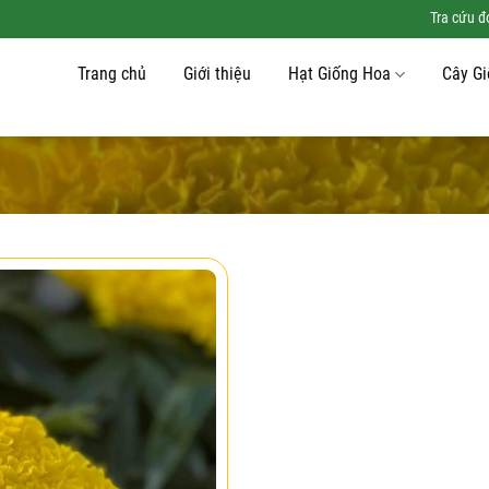
Tra cứu 
Trang chủ
Giới thiệu
Hạt Giống Hoa
Cây G
Add to
wishlist