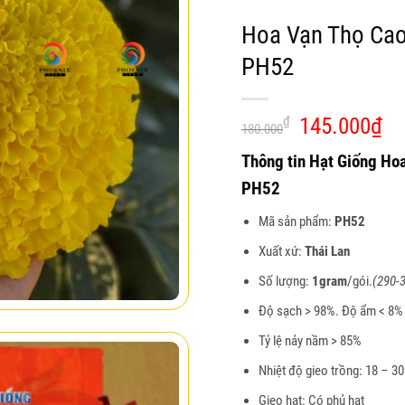
Hoa Vạn Thọ Cao
PH52
Giá
Gi
₫
145.000
₫
180.000
gốc
hi
Thông tin Hạt Giống Ho
là:
tại
180.000₫.
là:
PH52
14
Mã sản phẩm:
PH52
Xuất xứ:
Thái Lan
Số lượng:
1gram
/gói.
(290-3
Độ sạch > 98%. Độ ẩm < 8%
Tỷ lệ nảy nầm > 85%
Nhiệt độ gieo trồng: 18 – 3
Gieo hạt: Có phủ hạt