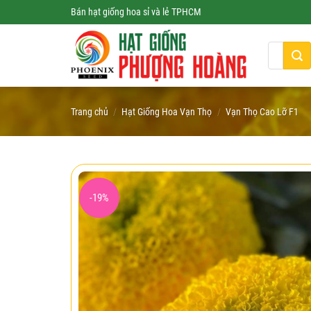
Skip
Bán hạt giống hoa sỉ và lẻ TPHCM
to
content
Tìm
kiếm:
Trang chủ
/
Hạt Giống Hoa Vạn Thọ
/
Vạn Thọ Cao Lỡ F1
-19%