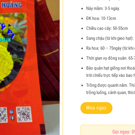
Nảy mầm: 3-5 ngày.
ĐK hoa: 10-13cm
Chiều cao cây: 50-55cm
Sang chậu (từ khi gieo hạt):
Ra hoa: 60 – 75ngày (từ khi 
Thời gian vụ đông xuân: 65-7
Bảo quản hạt giống nơi thoá
trời chiếu trực tiếp vào bao 
Trồng được quanh năm. Thíc
trồng luống, cảnh quan, thíc
Mua ngay
Gọi ngay: 0