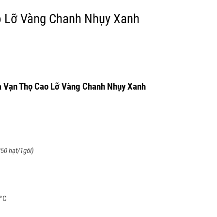
 Lỡ Vàng Chanh Nhụy Xanh
á
ện
a Vạn Thọ Cao Lỡ Vàng Chanh Nhụy Xanh
5.000₫.
50 hạt/1gói)
0°C