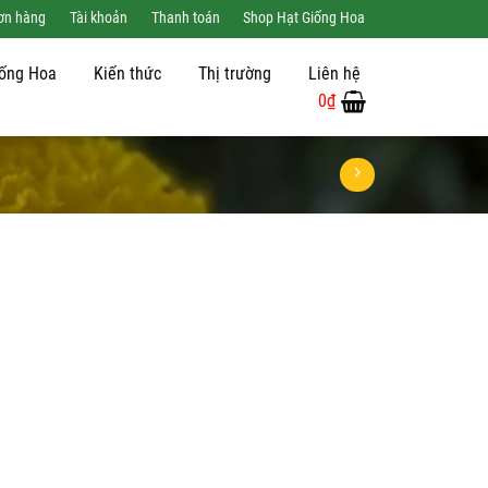
đơn hàng
Tài khoản
Thanh toán
Shop Hạt Giống Hoa
iống Hoa
Kiến thức
Thị trường
Liên hệ
0
₫