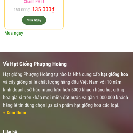
Chanh PH51
Giá
Giá
135.000
₫
150.000
₫
gốc
hiện
là:
tại
Mua ngay
150.000₫.
là:
135.000₫.
Mua ngay
Về Hạt Giống Phượng Hoàng
Hạt giống Phượng Hoàng tự hào là Nhà cung cấp
hạt giống hoa
và cây giống sỉ lẻ chất lượng hàng đầu Việt Nam với 10 năm
kinh doanh, sở hữu mạng lưới hơn 5000 khách hàng hạt giống
hoa giá sỉ trên khắp mọi miền đất nước và gần 1.000.000 khách
hàng lẻ tin dùng chọn lựa sản phẩm hạt giống hoa các loại.
+ Xem thêm
Liên hệ