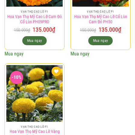
VẠN THỌ CAO LỠ F1
VẠN THỌ CAO LỠ F1
Hoa Vạn Thọ Mỹ Cao Lỡ Cam Đỏ
Hoa Vạn Thọ Mỹ Cao Lỡ Cổ Lùn
Cổ Lùn PH09PRO
Cam Đỏ PH50
Giá
Giá
Giá
Giá
135.000
₫
135.000
₫
150.000
₫
150.000
₫
gốc
hiện
gốc
hiện
là:
tại
là:
tại
Mua ngay
Mua ngay
150.000₫.
là:
150.000₫.
là:
135.000₫.
135.0
Mua ngay
Mua ngay
-10%
Add to
wishlist
VẠN THỌ CAO LỠ F1
Hoa Vạn Thọ Mỹ Cao Lỡ Vàng