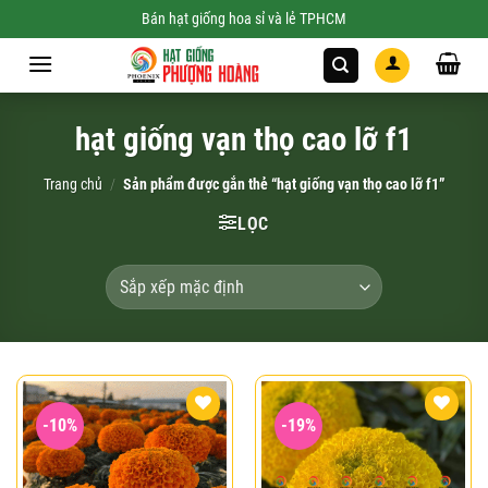
Skip
Bán hạt giống hoa sỉ và lẻ TPHCM
to
content
hạt giống vạn thọ cao lỡ f1
Trang chủ
/
Sản phẩm được gắn thẻ “hạt giống vạn thọ cao lỡ f1”
LỌC
-10%
-19%
Add to
Add to