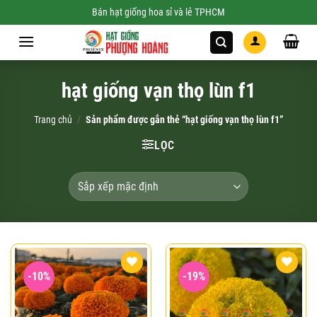
Skip
Bán hạt giống hoa sỉ và lẻ TPHCM
to
content
hạt giống vạn thọ lùn f1
Trang chủ
/
Sản phẩm được gắn thẻ “hạt giống vạn thọ lùn f1”
LỌC
-10%
-19%
Add to
Add to