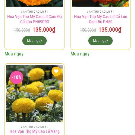
VẠN THỌ CAO LỠ F1
VẠN THỌ CAO LỠ F1
Hoa Vạn Thọ Mỹ Cao Lỡ Cam Đỏ
Hoa Vạn Thọ Mỹ Cao Lỡ Cổ Lùn
Cổ Lùn PH09PRO
Cam Đỏ PH50
Giá
Giá
Giá
Giá
135.000
₫
135.000
₫
150.000
₫
150.000
₫
gốc
hiện
gốc
hiện
là:
tại
là:
tại
Mua ngay
Mua ngay
150.000₫.
là:
150.000₫.
là:
135.000₫.
135.0
Mua ngay
Mua ngay
-10%
Add to
wishlist
VẠN THỌ CAO LỠ F1
Hoa Vạn Thọ Mỹ Cao Lỡ Vàng