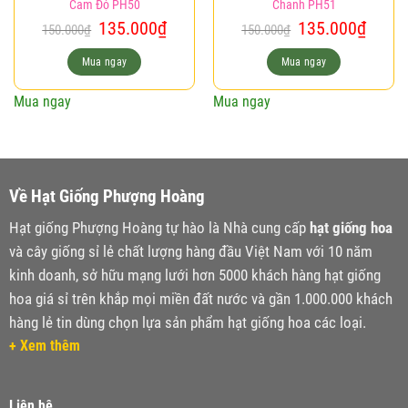
Cam Đỏ PH50
Chanh PH51
Giá
Giá
Giá
Giá
135.000
₫
135.000
₫
150.000
₫
150.000
₫
gốc
hiện
gốc
hiện
là:
tại
là:
tại
Mua ngay
Mua ngay
150.000₫.
là:
150.000₫.
là:
135.000₫.
135.0
Mua ngay
Mua ngay
Về Hạt Giống Phượng Hoàng
Hạt giống Phượng Hoàng tự hào là Nhà cung cấp
hạt giống hoa
và cây giống sỉ lẻ chất lượng hàng đầu Việt Nam với 10 năm
kinh doanh, sở hữu mạng lưới hơn 5000 khách hàng hạt giống
hoa giá sỉ trên khắp mọi miền đất nước và gần 1.000.000 khách
hàng lẻ tin dùng chọn lựa sản phẩm hạt giống hoa các loại.
+ Xem thêm
Liên hệ