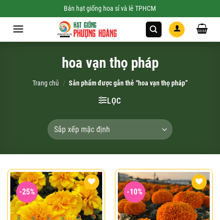
Skip
Bán hạt giống hoa sỉ và lẻ TPHCM
to
content
hoa vạn thọ pháp
Trang chủ
/
Sản phẩm được gắn thẻ “hoa vạn thọ pháp”
LỌC
-25%
-10%
Add to
Add to