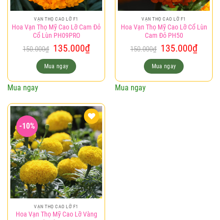
VẠN THỌ CAO LỠ F1
VẠN THỌ CAO LỠ F1
Hoa Vạn Thọ Mỹ Cao Lỡ Cam Đỏ
Hoa Vạn Thọ Mỹ Cao Lỡ Cổ Lùn
Cổ Lùn PH09PRO
Cam Đỏ PH50
Giá
Giá
Giá
Giá
135.000
₫
135.000
₫
150.000
₫
150.000
₫
gốc
hiện
gốc
hiện
là:
tại
là:
tại
Mua ngay
Mua ngay
150.000₫.
là:
150.000₫.
là:
135.000₫.
135.0
Mua ngay
Mua ngay
-10%
Add to
wishlist
VẠN THỌ CAO LỠ F1
Hoa Vạn Thọ Mỹ Cao Lỡ Vàng