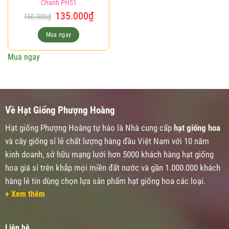
Chanh PH51
Giá
Giá
135.000
₫
150.000
₫
gốc
hiện
là:
tại
Mua ngay
150.000₫.
là:
135.000₫.
Mua ngay
Về Hạt Giống Phượng Hoàng
Hạt giống Phượng Hoàng tự hào là Nhà cung cấp
hạt giống hoa
và cây giống sỉ lẻ chất lượng hàng đầu Việt Nam với 10 năm
kinh doanh, sở hữu mạng lưới hơn 5000 khách hàng hạt giống
hoa giá sỉ trên khắp mọi miền đất nước và gần 1.000.000 khách
hàng lẻ tin dùng chọn lựa sản phẩm hạt giống hoa các loại.
+ Xem thêm
Liên hệ