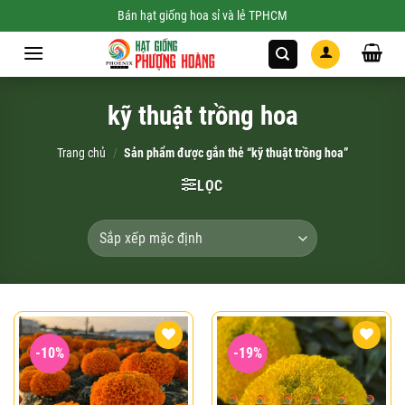
Skip
Bán hạt giống hoa sỉ và lẻ TPHCM
to
content
kỹ thuật trồng hoa
Trang chủ
/
Sản phẩm được gắn thẻ “kỹ thuật trồng hoa”
LỌC
-10%
-19%
Add to
Add to