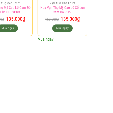
 THỌ CAO LỠ F1
VẠN THỌ CAO LỠ F1
họ Mỹ Cao Lỡ Cam Đỏ
Hoa Vạn Thọ Mỹ Cao Lỡ Cổ Lùn
 Lùn PH09PRO
Cam Đỏ PH50
Giá
Giá
Giá
Giá
135.000
₫
135.000
₫
00
₫
150.000
₫
gốc
hiện
gốc
hiện
là:
tại
là:
tại
Mua ngay
Mua ngay
150.000₫.
là:
150.000₫.
là:
135.000₫.
135.000₫.
Mua ngay