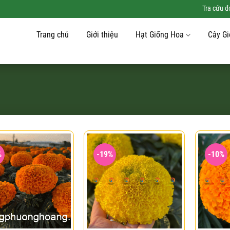
Tra cứu 
Trang chủ
Giới thiệu
Hạt Giống Hoa
Cây G
%
-19%
-10%
Add to
Add to
wishlist
wishlist