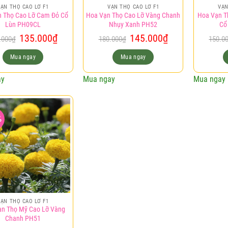
VẠN THỌ CAO LỠ F1
VẠN THỌ CAO LỠ F1
VẠN
n Thọ Cao Lỡ Cam Đỏ Cổ
Hoa Vạn Thọ Cao Lỡ Vàng Chanh
Hoa Vạn T
Lùn PH09CL
Nhụy Xanh PH52
Cổ
Giá
Giá
Giá
Giá
135.000
₫
145.000
₫
.000
₫
180.000
₫
150.0
gốc
hiện
gốc
hiện
là:
tại
là:
tại
Mua ngay
Mua ngay
150.000₫.
là:
180.000₫.
là:
135.000₫.
145.000₫.
ay
Mua ngay
Mua ngay
%
Add to
wishlist
VẠN THỌ CAO LỠ F1
ạn Thọ Mỹ Cao Lỡ Vàng
Chanh PH51