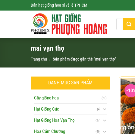
Skip
Bán hạt giống hoa sỉ và lẻ TPHCM
to
content
Tìm
kiếm:
mai vạn thọ
Trang chủ
/
Sản phẩm được gắn thẻ “mai vạn thọ”
DANH MỤC SẢN PHẨM
-10
Cây giống hoa
(21)
Hạt Giống Cúc
(4)
Hạt Giống Hoa Vạn Thọ
(27)
Hoa Cẩm Chướng
(46)