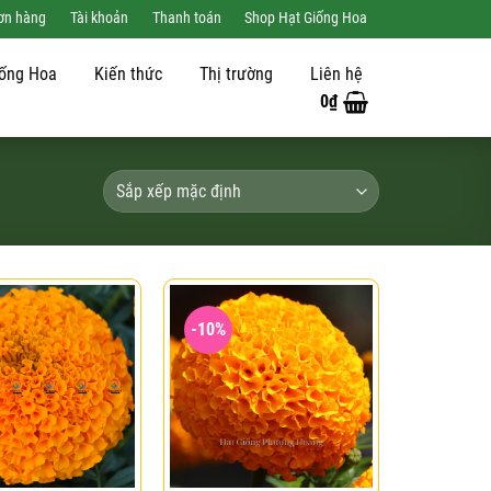
đơn hàng
Tài khoản
Thanh toán
Shop Hạt Giống Hoa
iống Hoa
Kiến thức
Thị trường
Liên hệ
0
₫
-10%
Add to
Add to
wishlist
wishlist