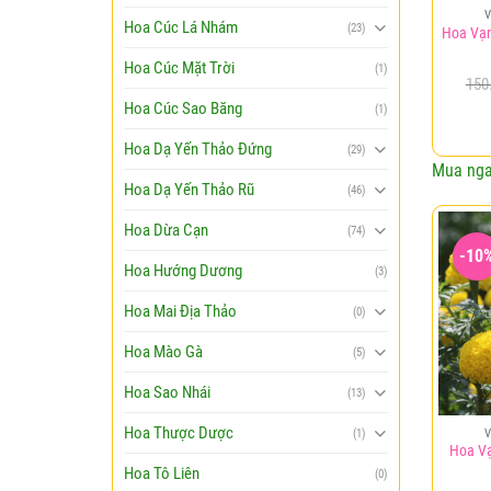
Hoa Cúc Lá Nhám
(23)
Hoa Vạ
Hoa Cúc Mặt Trời
(1)
150
Hoa Cúc Sao Băng
(1)
Hoa Dạ Yến Thảo Đứng
(29)
Mua ng
Hoa Dạ Yến Thảo Rũ
(46)
Hoa Dừa Cạn
(74)
-10
Hoa Hướng Dương
(3)
Hoa Mai Địa Thảo
(0)
Hoa Mào Gà
(5)
Hoa Sao Nhái
(13)
Hoa Thược Dược
(1)
Hoa V
Hoa Tô Liên
(0)