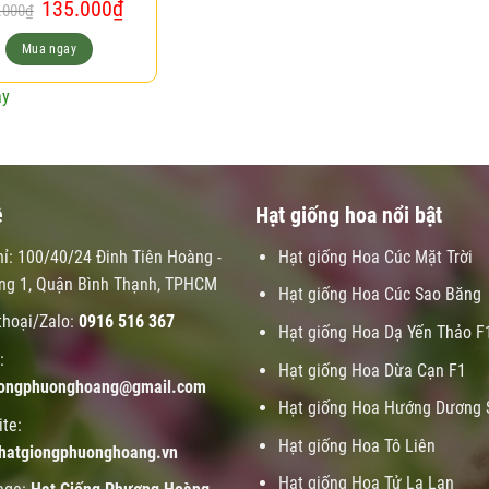
Giá
Giá
135.000
₫
.000
₫
gốc
hiện
là:
tại
Mua ngay
150.000₫.
là:
135.000₫.
ay
ệ
Hạt giống hoa nổi bật
hỉ: 100/40/24 Đinh Tiên Hoàng -
Hạt giống Hoa Cúc Mặt Trời
ng 1, Quận Bình Thạnh, TPHCM
Hạt giống Hoa Cúc Sao Băng
thoại/Zalo:
0916 516 367
Hạt giống Hoa Dạ Yến Thảo F
:
Hạt giống Hoa Dừa Cạn F1
iongphuonghoang@gmail.com
Hạt giống Hoa Hướng Dương 
te:
Hạt giống Hoa Tô Liên
hatgiongphuonghoang.vn
Hạt giống Hoa Tử La Lan