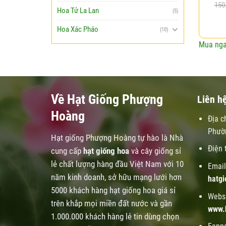
150
Hoa Tử La Lan
(5)
Hoa Xác Pháo
(10)
Mua ng
Về Hạt Giống Phượng
Liên h
Hoàng
Địa c
Phườ
Hạt giống Phượng Hoàng tự hào là Nhà
Điện 
cung cấp
hạt giống hoa
và cây giống sỉ
lẻ chất lượng hàng đầu Việt Nam với 10
Email
năm kinh doanh, sở hữu mạng lưới hơn
hatg
5000 khách hàng hạt giống hoa giá sỉ
Websi
trên khắp mọi miền đất nước và gần
www.
1.000.000 khách hàng lẻ tin dùng chọn