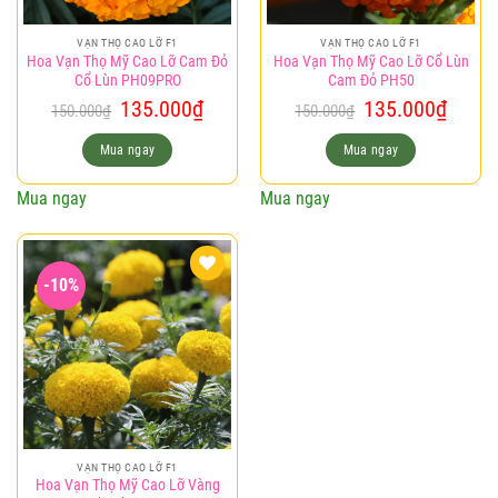
VẠN THỌ CAO LỠ F1
VẠN THỌ CAO LỠ F1
Hoa Vạn Thọ Mỹ Cao Lỡ Cam Đỏ
Hoa Vạn Thọ Mỹ Cao Lỡ Cổ Lùn
Cổ Lùn PH09PRO
Cam Đỏ PH50
Giá
Giá
Giá
Giá
135.000
₫
135.000
₫
150.000
₫
150.000
₫
gốc
hiện
gốc
hiện
là:
tại
là:
tại
Mua ngay
Mua ngay
150.000₫.
là:
150.000₫.
là:
135.000₫.
135.0
Mua ngay
Mua ngay
-10%
Add to
wishlist
VẠN THỌ CAO LỠ F1
Hoa Vạn Thọ Mỹ Cao Lỡ Vàng