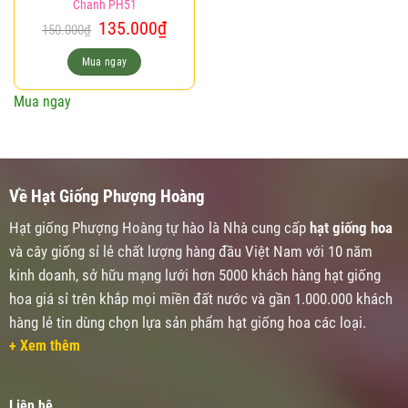
Chanh PH51
Giá
Giá
135.000
₫
150.000
₫
gốc
hiện
là:
tại
Mua ngay
150.000₫.
là:
135.000₫.
Mua ngay
Về Hạt Giống Phượng Hoàng
Hạt giống Phượng Hoàng tự hào là Nhà cung cấp
hạt giống hoa
và cây giống sỉ lẻ chất lượng hàng đầu Việt Nam với 10 năm
kinh doanh, sở hữu mạng lưới hơn 5000 khách hàng hạt giống
hoa giá sỉ trên khắp mọi miền đất nước và gần 1.000.000 khách
hàng lẻ tin dùng chọn lựa sản phẩm hạt giống hoa các loại.
+ Xem thêm
Liên hệ