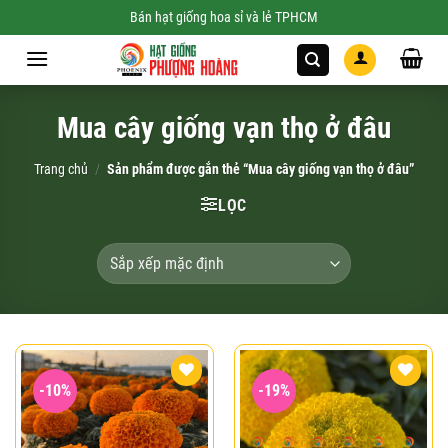
Skip
Bán hạt giống hoa sỉ và lẻ TPHCM
to
content
Mua cây giống vạn thọ ở đâu
Trang chủ
/
Sản phẩm được gắn thẻ “Mua cây giống vạn thọ ở đâu”
LỌC
-10%
-19%
Add to
Add to