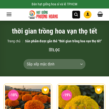
Skip
Bán hạt giống hoa sỉ và lẻ TPHCM
to
content
thời gian trồng hoa vạn thọ tết
Trang chủ
/
Sản phẩm được gắn thẻ “thời gian trồng hoa vạn thọ tết”
LỌC
-10%
-19%
Add to
Add to