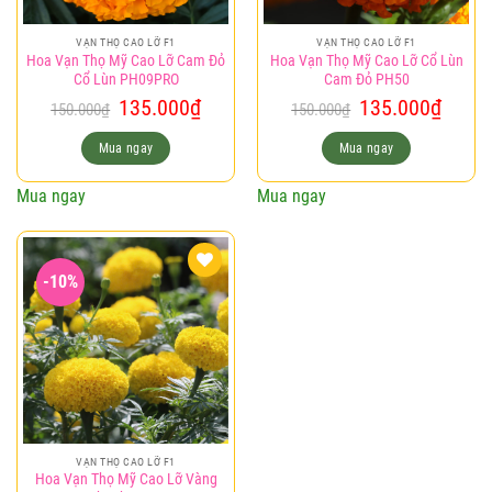
VẠN THỌ CAO LỠ F1
VẠN THỌ CAO LỠ F1
Hoa Vạn Thọ Mỹ Cao Lỡ Cam Đỏ
Hoa Vạn Thọ Mỹ Cao Lỡ Cổ Lùn
Cổ Lùn PH09PRO
Cam Đỏ PH50
Giá
Giá
Giá
Giá
135.000
₫
135.000
₫
150.000
₫
150.000
₫
gốc
hiện
gốc
hiện
là:
tại
là:
tại
Mua ngay
Mua ngay
150.000₫.
là:
150.000₫.
là:
135.000₫.
135.0
Mua ngay
Mua ngay
-10%
Add to
wishlist
VẠN THỌ CAO LỠ F1
Hoa Vạn Thọ Mỹ Cao Lỡ Vàng