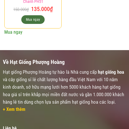
Chanh PH51
Giá
Giá
135.000
₫
150.000
₫
gốc
hiện
là:
tại
Mua ngay
150.000₫.
là:
135.000₫.
Mua ngay
Về Hạt Giống Phượng Hoàng
Hạt giống Phượng Hoàng tự hào là Nhà cung cấp
hạt giống hoa
và cây giống sỉ lẻ chất lượng hàng đầu Việt Nam với 10 năm
kinh doanh, sở hữu mạng lưới hơn 5000 khách hàng hạt giống
hoa giá sỉ trên khắp mọi miền đất nước và gần 1.000.000 khách
hàng lẻ tin dùng chọn lựa sản phẩm hạt giống hoa các loại.
+ Xem thêm
Liên hệ