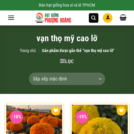
Skip
Bán hạt giống hoa sỉ và lẻ TPHCM
to
content
vạn thọ mỹ cao lỡ
Trang chủ
/
Sản phẩm được gắn thẻ “vạn thọ mỹ cao lỡ”
LỌC
-10%
-19%
Add to
Add to