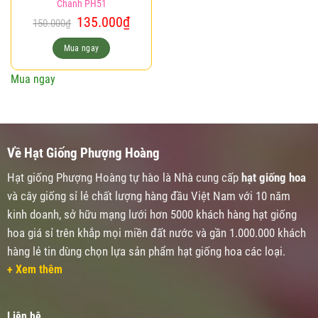
Chanh PH51
Giá
Giá
135.000
₫
150.000
₫
gốc
hiện
là:
tại
Mua ngay
150.000₫.
là:
135.000₫.
Mua ngay
Về Hạt Giống Phượng Hoàng
Hạt giống Phượng Hoàng tự hào là Nhà cung cấp
hạt giống hoa
và cây giống sỉ lẻ chất lượng hàng đầu Việt Nam với 10 năm
kinh doanh, sở hữu mạng lưới hơn 5000 khách hàng hạt giống
hoa giá sỉ trên khắp mọi miền đất nước và gần 1.000.000 khách
hàng lẻ tin dùng chọn lựa sản phẩm hạt giống hoa các loại.
+ Xem thêm
Liên hệ