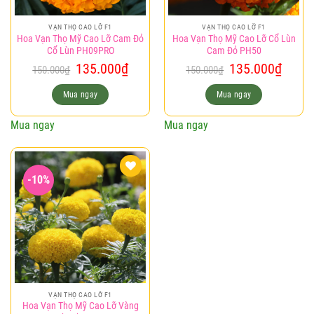
VẠN THỌ CAO LỠ F1
VẠN THỌ CAO LỠ F1
Hoa Vạn Thọ Mỹ Cao Lỡ Cam Đỏ
Hoa Vạn Thọ Mỹ Cao Lỡ Cổ Lùn
Cổ Lùn PH09PRO
Cam Đỏ PH50
Giá
Giá
Giá
Giá
135.000
₫
135.000
₫
150.000
₫
150.000
₫
gốc
hiện
gốc
hiện
là:
tại
là:
tại
Mua ngay
Mua ngay
150.000₫.
là:
150.000₫.
là:
135.000₫.
135.0
Mua ngay
Mua ngay
-10%
Add to
wishlist
VẠN THỌ CAO LỠ F1
Hoa Vạn Thọ Mỹ Cao Lỡ Vàng