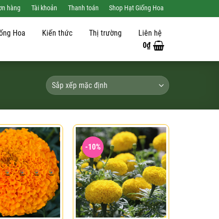
đơn hàng
Tài khoản
Thanh toán
Shop Hạt Giống Hoa
iống Hoa
Kiến thức
Thị trường
Liên hệ
0
₫
-10%
Add to
Add to
wishlist
wishlist