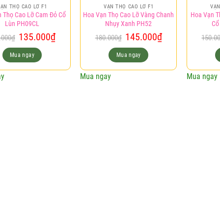
VẠN THỌ CAO LỠ F1
VẠN THỌ CAO LỠ F1
VẠN
n Thọ Cao Lỡ Cam Đỏ Cổ
Hoa Vạn Thọ Cao Lỡ Vàng Chanh
Hoa Vạn T
Lùn PH09CL
Nhụy Xanh PH52
Cổ
Giá
Giá
Giá
Giá
135.000
₫
145.000
₫
.000
₫
180.000
₫
150.0
gốc
hiện
gốc
hiện
là:
tại
là:
tại
Mua ngay
Mua ngay
150.000₫.
là:
180.000₫.
là:
135.000₫.
145.000₫.
ay
Mua ngay
Mua ngay