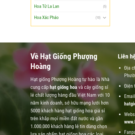
Hoa Tử La Lan
(5)
Hoa Xác Pháo
(10)
Về Hạt Giống Phượng
Liên h
Hoàng
Địa c
Phườ
Hạt giống Phượng Hoàng tự hào là Nhà
Điện 
cung cấp
hạt giống hoa
và cây giống sỉ
lẻ chất lượng hàng đầu Việt Nam với 10
Email
năm kinh doanh, sở hữu mạng lưới hơn
hatg
5000 khách hàng hạt giống hoa giá sỉ
Websi
trên khắp mọi miền đất nước và gần
www.
1.000.000 khách hàng lẻ tin dùng chọn
Fanp
lựa sản phẩm hạt giống hoa các loại.