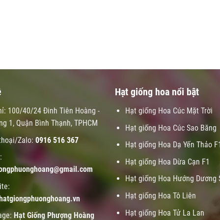
ệ
Hạt giống hoa nổi bật
hỉ: 100/40/24 Đinh Tiên Hoàng -
Hạt giống Hoa Cúc Mặt Trời
ng 1, Quận Bình Thạnh, TPHCM
Hạt giống Hoa Cúc Sao Băng
thoại/Zalo:
0916 516 367
Hạt giống Hoa Dạ Yến Thảo F
:
Hạt giống Hoa Dừa Cạn F1
iongphuonghoang@gmail.com
Hạt giống Hoa Hướng Dương 
te:
Hạt giống Hoa Tô Liên
hatgiongphuonghoang.vn
Hạt giống Hoa Tử La Lan
age:
Hạt Giống Phượng Hoàng