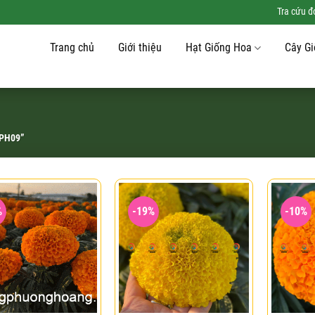
Tra cứu 
Trang chủ
Giới thiệu
Hạt Giống Hoa
Cây G
 PH09”
%
-19%
-10%
Add to
Add to
wishlist
wishlist