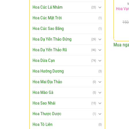
Hoa Cúc Lá Nhám
(23)
Hoa Vạ
Hoa Cúc Mặt Trời
(1)
150
Hoa Cúc Sao Băng
(1)
Hoa Dạ Yến Thảo Đứng
(29)
Mua ng
Hoa Dạ Yến Thảo Rũ
(46)
Hoa Dừa Cạn
(74)
Hoa Hướng Dương
(3)
Hoa Mai Địa Thảo
(0)
Hoa Mào Gà
(5)
Hoa Sao Nhái
(13)
Hoa Thược Dược
(1)
Hoa Tô Liên
(0)