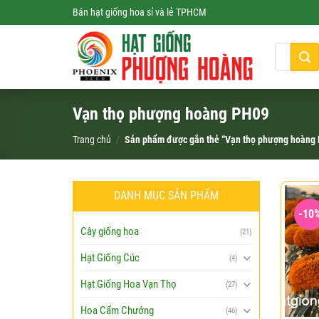
Skip
Bán hạt giống hoa sỉ và lẻ TPHCM
to
content
Tìm
kiếm:
Vạn thọ phượng hoàng PH09
Trang chủ
/
Sản phẩm được gắn thẻ “Vạn thọ phượng hoàng
DANH MỤC SẢN PHẨM
-10
Cây giống hoa
(21)
Hạt Giống Cúc
(4)
Hạt Giống Hoa Vạn Thọ
(27)
Hoa Cẩm Chướng
(46)