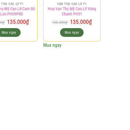
 THỌ CAO LỠ F1
VẠN THỌ CAO LỠ F1
họ Mỹ Cao Lỡ Cam Đỏ
Hoa Vạn Thọ Mỹ Cao Lỡ Vàng
 Lùn PH09PRO
Chanh PH51
Giá
Giá
Giá
Giá
135.000
₫
135.000
₫
00
₫
150.000
₫
gốc
hiện
gốc
hiện
là:
tại
là:
tại
Mua ngay
Mua ngay
150.000₫.
là:
150.000₫.
là:
135.000₫.
135.000₫.
Mua ngay