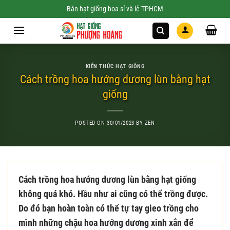
Skip
Bán hạt giống hoa sỉ và lẻ TPHCM
to
content
KIẾN THỨC HẠT GIỐNG
Cách trồng hoa hướng dương lùn bằng hạt
giống
POSTED ON
30/01/2023
BY
ZEN
Cách trồng hoa hướng dương lùn bằng hạt giống
không quá khó. Hầu như ai cũng có thể trồng được.
Do đó bạn hoàn toàn có thể tự tay gieo trồng cho
mình những chậu hoa hướng dương xinh xắn để