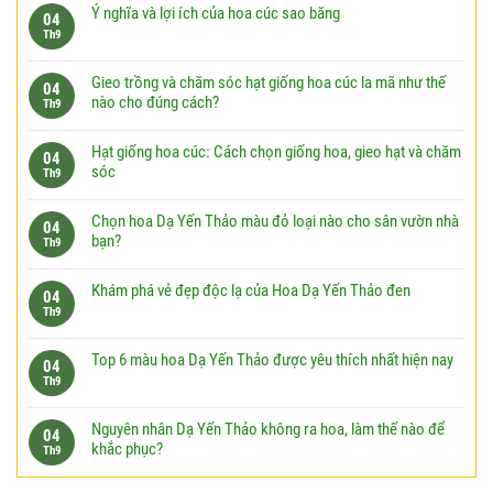
Ý nghĩa và lợi ích của hoa cúc sao băng
04
Th9
Gieo trồng và chăm sóc hạt giống hoa cúc la mã như thế
04
nào cho đúng cách?
Th9
Hạt giống hoa cúc: Cách chọn giống hoa, gieo hạt và chăm
04
sóc
Th9
Chọn hoa Dạ Yến Thảo màu đỏ loại nào cho sân vườn nhà
04
bạn?
Th9
Khám phá vẻ đẹp độc lạ của Hoa Dạ Yến Thảo đen
04
Th9
Top 6 màu hoa Dạ Yến Thảo được yêu thích nhất hiện nay
04
Th9
Nguyên nhân Dạ Yến Thảo không ra hoa, làm thế nào để
04
khắc phục?
Th9