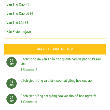
Vạn Thọ Cao F1
Vạn Thọ Cao Lỡ F1
Vạn Thọ Lùn F1
Xác Pháo mojave
BÀI VIẾT – KINH NGHIỆM
Cách trồng Dạ Yến Thảo đẹp quanh năm và phòng trị sâu
04
bệnh
Th9
1
Comment
Cách gieo trồng và chăm sóc hạt giống hoa cúc áo
04
Th9
Cách gieo trồng hạt giống hoa vạn thọ nở hoa ngày tết
04
Th9
1
Comment