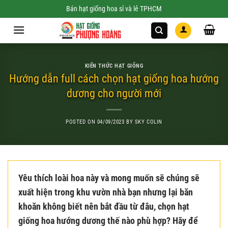
Skip
Bán hạt giống hoa sỉ và lẻ TPHCM
to
content
KIẾN THỨC HẠT GIỐNG
Hướng dẫn full cách chọn hạt giống hoa hướng
dương cho người mới
POSTED ON
04/09/2023
BY
SKY COLIN
Yêu thích loài hoa này và mong muốn sẽ chúng sẽ
xuất hiện trong khu vườn nhà bạn nhưng lại băn
khoăn không biết nên bắt đầu từ đâu, chọn hạt
giống hoa hướng dương thế nào phù hợp? Hãy để